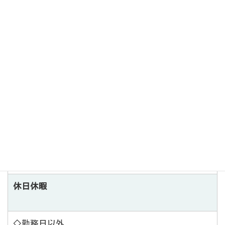
アクセス
自家用車・自転車・バイク通勤可
勤務時間
20:00～9:00
・週1日からOK
休日休暇
◇勤務日以外